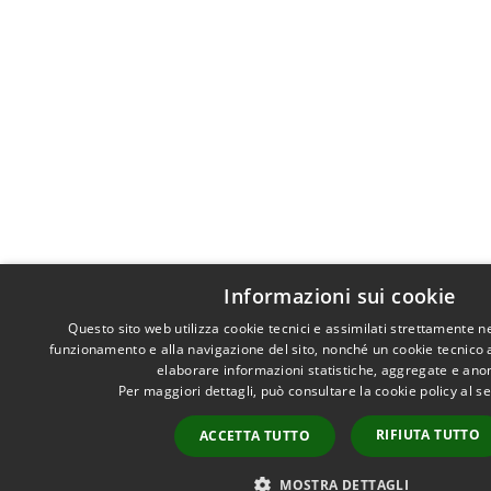
Informazioni sui cookie
Questo sito web utilizza cookie tecnici e assimilati strettamente n
funzionamento e alla navigazione del sito, nonché un cookie tecnico an
elaborare informazioni statistiche, aggregate e ano
Per maggiori dettagli, può consultare la cookie policy al 
RIFIUTA TUTTO
ACCETTA TUTTO
MOSTRA DETTAGLI