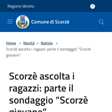
Salta al contenuto principale
Regione Veneto
Comune di Scorzè
Home
>
Novità
>
Notizie
>
Scorzè ascolta i ragazzi: parte il sondaggio “Scorzè
giovane”
Scorzè ascolta i
ragazzi: parte il
sondaggio “Scorzè
giovane”