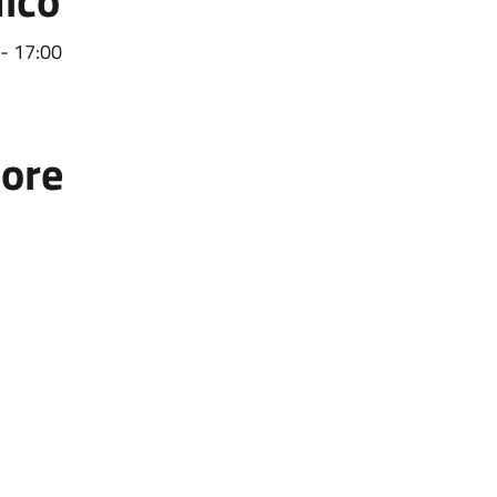
lico
 - 17:00
tore