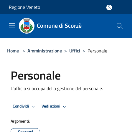
Salta al contenuto principale
Regione Veneto
Comune di Scorzè
Home
>
Amministrazione
>
Uffici
>
Personale
Personale
L’ufficio si occupa della gestione del personale.
Condividi
Vedi azioni
Argomenti:
Concorsi