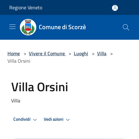
Salta al contenuto principale
Regione Veneto
Comune di Scorzè
Home
>
Vivere il Comune
>
Luoghi
>
Villa
>
Villa Orsini
Villa Orsini
Villa
Condividi
Vedi azioni