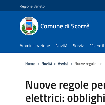
Salta al contenuto principale
Regione Veneto
Comune di Scorzè
Amministrazione
Novità
Servizi
Vivere 
Home
>
Novità
>
Avvisi
>
Nuove regole per i m
Nuove regole per
elettrici: obbligh