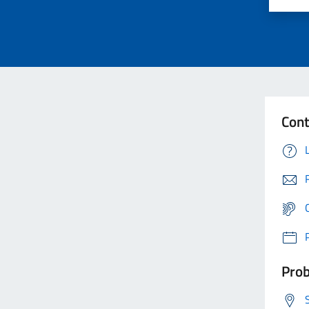
Cont
Prob