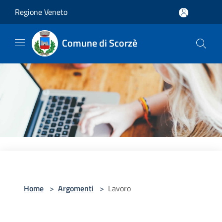
Salta al contenuto principale
Regione Veneto
Comune di Scorzè
Home
>
Argomenti
>
Lavoro