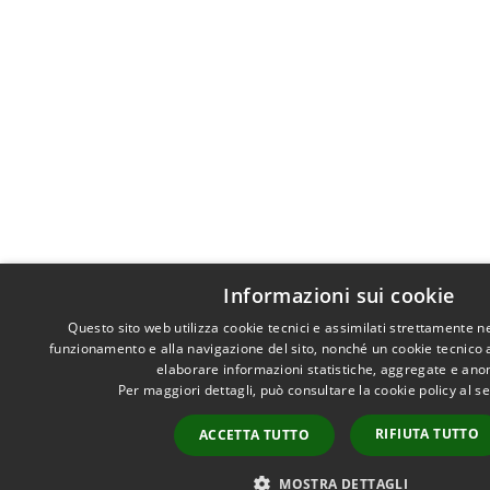
Informazioni sui cookie
Questo sito web utilizza cookie tecnici e assimilati strettamente n
funzionamento e alla navigazione del sito, nonché un cookie tecnico an
elaborare informazioni statistiche, aggregate e ano
Per maggiori dettagli, può consultare la cookie policy al 
RIFIUTA TUTTO
ACCETTA TUTTO
MOSTRA DETTAGLI